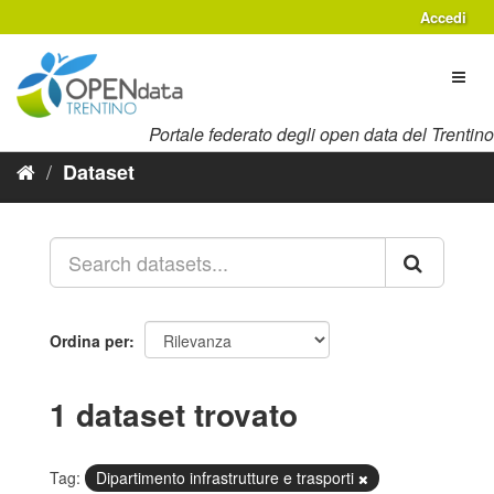
Salta
Accedi
al
contenuto
Toggl
naviga
Portale federato degli open data del Trentino
Dataset
Ordina per
1 dataset trovato
Tag:
Dipartimento infrastrutture e trasporti