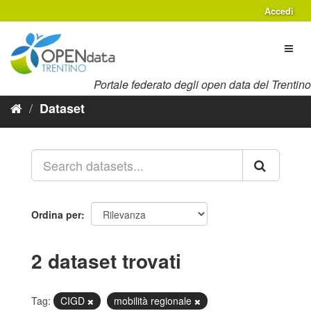
Salta
Accedi
al
contenuto
Toggl
naviga
Portale federato degli open data del Trentino
Dataset
Ordina per
2 dataset trovati
Tag:
CIGD
mobilità regionale