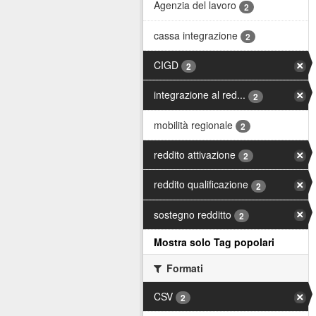
Agenzia del lavoro
2
cassa integrazione
2
CIGD
2
integrazione al red...
2
mobilità regionale
2
reddito attivazione
2
reddito qualificazione
2
sostegno redditto
2
Mostra solo Tag popolari
Formati
CSV
2