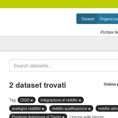
Dataset
Organizzaz
Portale f
2 dataset trovati
Ordina 
Tag:
CIGD
integrazione al reddito
sostegno redditto
reddito qualificazione
reddito att
Provincia Autonoma di Trento
Licenze sulle risorse: