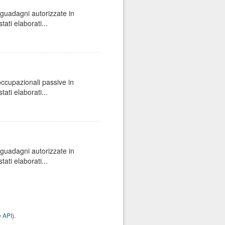
e guadagni autorizzate in
ati elaborati...
 occupazionali passive in
ati elaborati...
e guadagni autorizzate in
ati elaborati...
 API
).