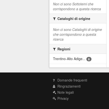
Non ci sono Sottotemi che
corrispondono a questa ricerca
Cataloghi di origine
Non ci sono Cataloghi di origine
che corrispondono a questa
ricerca
Regioni
Trentino-Alto Adige...
6
Domande frequenti
Ringraziamenti
Note legali
Privacy