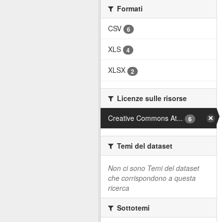
Formati
CSV
6
XLS
4
XLSX
2
Licenze sulle risorse
Creative Commons At...
6
Temi del dataset
Non ci sono Temi del dataset
che corrispondono a questa
ricerca
Sottotemi