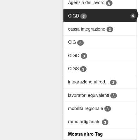
Agenzia del lavoro
6
CIGD
6
cassa integrazione
3
CIG
3
CIGO
3
CIGS
3
integrazione al red...
3
lavoratori equivalenti
3
mobilità regionale
3
ramo artigianato
3
Mostra altro Tag