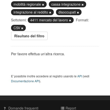
mobilità regionale
cassa integrazione
integrazione al reddito
disoccupati
Sottotemi:
4411 mercato del lavoro
Formati:
CSV
Risultato del filtro
Per favore effettua un'altra ricerca.
E' possibile inoltre accedere al registro usando le
API
(vedi
Documentazione API
).
Domande frequenti
Report