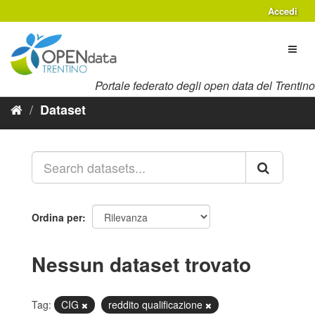
Salta
Accedi
al
contenuto
Toggl
naviga
Portale federato degli open data del Trentino
Dataset
Ordina per
Nessun dataset trovato
Tag:
CIG
reddito qualificazione