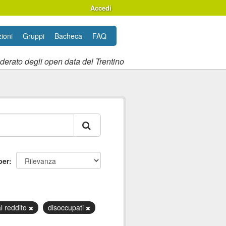
Accedi
ioni
Gruppi
Bacheca
FAQ
ederato degli open data del Trentino
per
l reddito
disoccupati