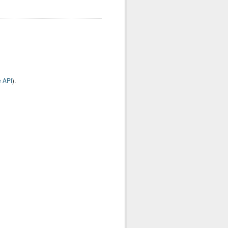
 API
).