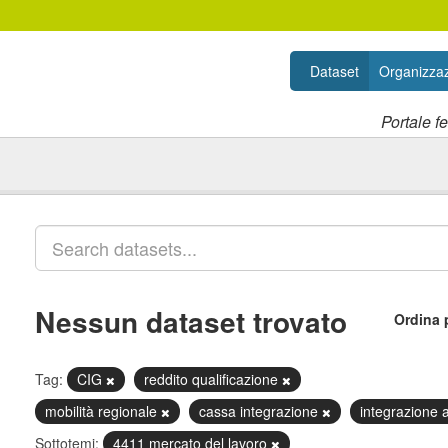
Dataset
Organizzaz
Portale f
Nessun dataset trovato
Ordina 
Tag:
CIG
reddito qualificazione
mobilità regionale
cassa integrazione
integrazione a
Sottotemi:
4411 mercato del lavoro