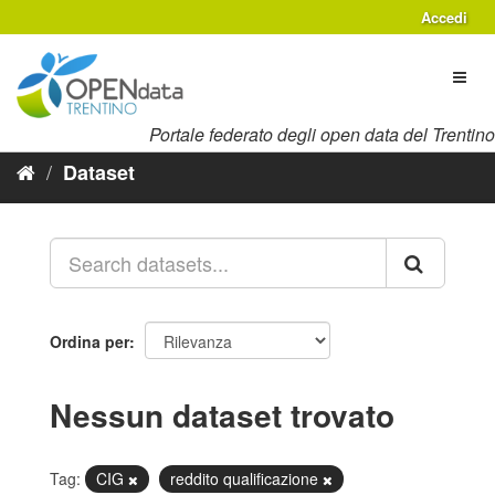
Salta
Accedi
al
contenuto
Toggl
naviga
Portale federato degli open data del Trentino
Dataset
Ordina per
Nessun dataset trovato
Tag:
CIG
reddito qualificazione