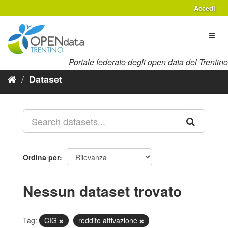
Salta
Accedi
al
contenuto
Toggl
naviga
Portale federato degli open data del Trentino
Dataset
Ordina per
Nessun dataset trovato
Tag:
CIG
reddito attivazione