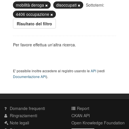
mobilità deroga
disoccupati
Sottotemi:
4406 occupazione
Risultato del filtro
Per favore effettua un'altra ricerca.
E' possibile inoltre accedere al registro usando le
API
(vedi
Documentazione API
).
Domande frequenti
Report
Ringraziamenti
CKAN API
Note legali
Open Knowledge Foundation