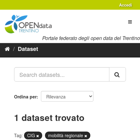
Salta
Accedi
al
contenuto
Toggl
naviga
Portale federato degli open data del Trentino
Dataset
Ordina per
1 dataset trovato
Tag:
CIG
mobilità regionale