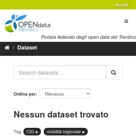
Salta
Accedi
al
contenuto
Toggl
naviga
Portale federato degli open data del Trentino
Dataset
Ordina per
Nessun dataset trovato
Tag:
CIG
mobilità regionale