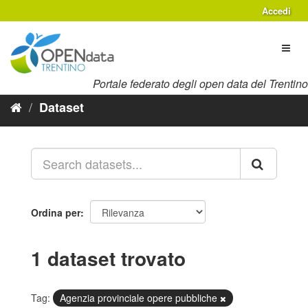
Salta
Accedi
al
contenuto
Toggl
naviga
Portale federato degli open data del Trentino
Dataset
Ordina per
1 dataset trovato
Tag:
Agenzia provinciale opere pubbliche