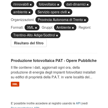
rinnovabili
fotovoltaico
dati-dinamici
ambiente
Servizio opere civili
Organizzazioni:
Provincia Autonoma di Trento
Formati:
XML
Gruppi:
Ambiente
Regioni:
Trentino-Alto Adige/Südtirol
Risultato del filtro
Produzione fotovoltaica PAT - Opere Pubbliche
Il file contiene i dati, aggiornati ogni ora, della
produzione di energia degli impianti fotovoltaici installati
su edifici di proprietà della P.A.T. in varie località del...
XML
E' possibile inoltre accedere al registro usando le
API
(vedi
Documentazione API
).