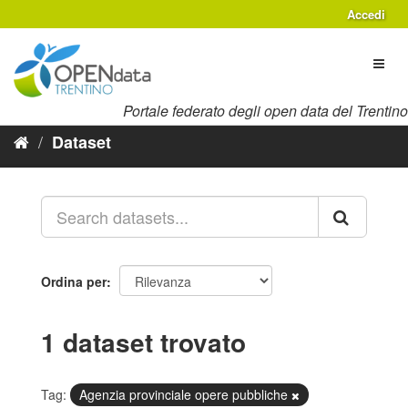
Salta
Accedi
al
contenuto
Toggl
naviga
Portale federato degli open data del Trentino
Dataset
Ordina per
1 dataset trovato
Tag:
Agenzia provinciale opere pubbliche