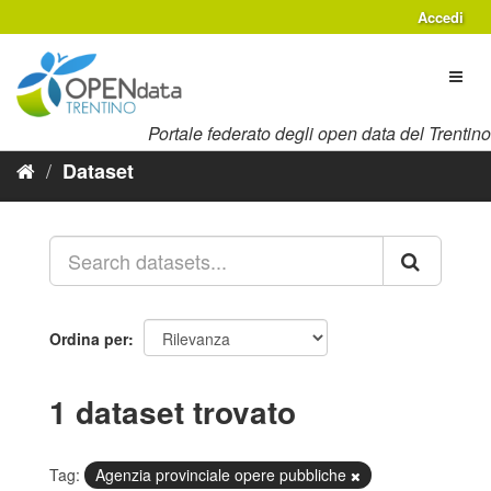
Salta
Accedi
al
contenuto
Toggl
naviga
Portale federato degli open data del Trentino
Dataset
Ordina per
1 dataset trovato
Tag:
Agenzia provinciale opere pubbliche