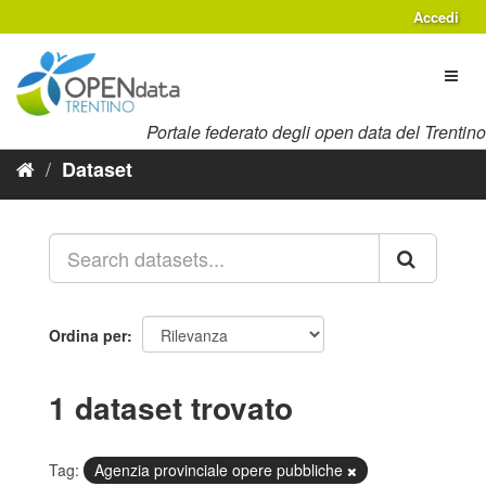
Salta
Accedi
al
contenuto
Toggl
naviga
Portale federato degli open data del Trentino
Dataset
Ordina per
1 dataset trovato
Tag:
Agenzia provinciale opere pubbliche