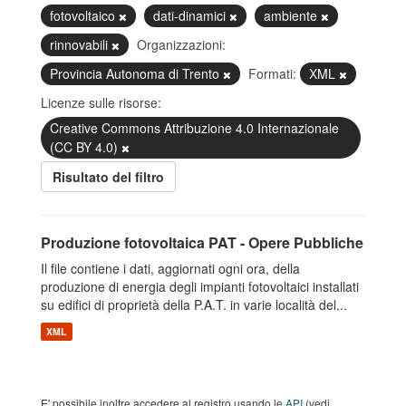
fotovoltaico
dati-dinamici
ambiente
rinnovabili
Organizzazioni:
Provincia Autonoma di Trento
Formati:
XML
Licenze sulle risorse:
Creative Commons Attribuzione 4.0 Internazionale
(CC BY 4.0)
Risultato del filtro
Produzione fotovoltaica PAT - Opere Pubbliche
Il file contiene i dati, aggiornati ogni ora, della
produzione di energia degli impianti fotovoltaici installati
su edifici di proprietà della P.A.T. in varie località del...
XML
E' possibile inoltre accedere al registro usando le
API
(vedi