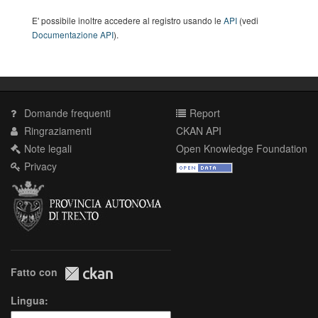
E' possibile inoltre accedere al registro usando le
API
(vedi
Documentazione API
).
Domande frequenti
Report
Ringraziamenti
CKAN API
Note legali
Open Knowledge Foundation
Privacy
Fatto con
Lingua