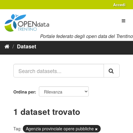
Salta
Accedi
al
contenuto
Toggl
naviga
Portale federato degli open data del Trentino
Dataset
Ordina per
1 dataset trovato
Tag:
Agenzia provinciale opere pubbliche