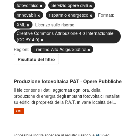
fotovoltaico
Servizio opere civili
rinnovabili
risparmio energetico
Formati:
XML
Licenze sulle risorse:
Creative Commons Attribuzione 4.0 Internazionale
(CC BY 4.0)
Regioni:
Trentino-Alto Adige/Südtirol
Risultato del filtro
Produzione fotovoltaica PAT - Opere Pubbliche
Il file contiene i dati, aggiornati ogni ora, della
produzione di energia degli impianti fotovoltaici installati
su edifici di proprietà della P.A.T. in varie località del...
XML
E' possibile inoltre accedere al registro usando le
API
(vedi