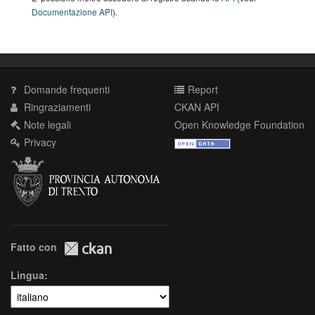
Documentazione API
).
Domande frequenti
Report
Ringraziamenti
CKAN API
Note legali
Open Knowledge Foundation
Privacy
Fatto con
Lingua