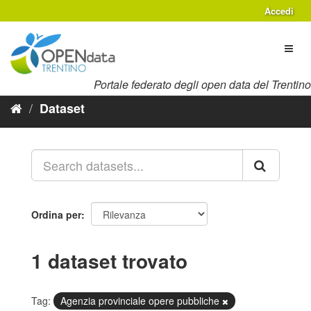
Salta
Accedi
al
contenuto
Toggl
naviga
Portale federato degli open data del Trentino
Dataset
Ordina per
1 dataset trovato
Tag:
Agenzia provinciale opere pubbliche