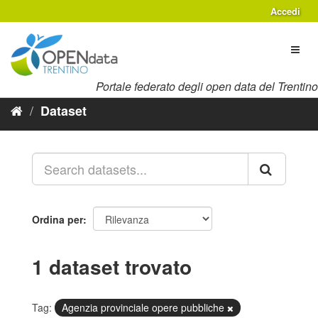
Salta
Accedi
al
contenuto
Toggl
naviga
Portale federato degli open data del Trentino
Dataset
Ordina per
1 dataset trovato
Tag:
Agenzia provinciale opere pubbliche