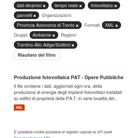
dati-dinamici
tempo reale
fotovoltaico
pannelli
Organizzazioni:
Provincia Autonoma di Trento
Formati:
XML
Gruppi:
Ambiente
Regioni:
Trentino-Alto Adige/Südtirol
Risultato del filtro
Produzione fotovoltaica PAT - Opere Pubbliche
Il file contiene i dati, aggiornati ogni ora, della
produzione di energia degli impianti fotovoltaici installati
su edifici di proprietà della P.A.T. in varie località del...
XML
E' possibile inoltre accedere al registro usando le
API
(vedi
Documentazione API
).