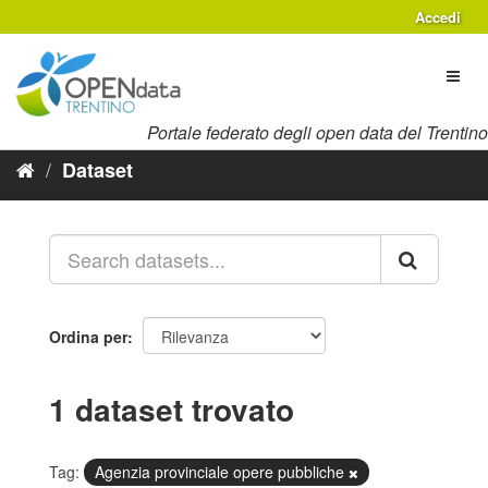
Salta
Accedi
al
contenuto
Toggl
naviga
Portale federato degli open data del Trentino
Dataset
Ordina per
1 dataset trovato
Tag:
Agenzia provinciale opere pubbliche