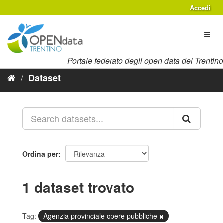
Salta
Accedi
al
contenuto
Toggl
naviga
Portale federato degli open data del Trentino
Dataset
Ordina per
1 dataset trovato
Tag:
Agenzia provinciale opere pubbliche