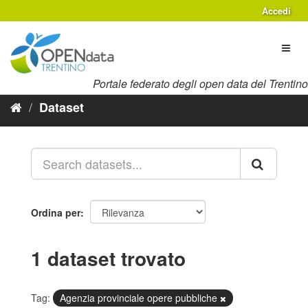
Salta
Accedi
al
contenuto
Toggl
naviga
Portale federato degli open data del Trentino
Dataset
Ordina per
1 dataset trovato
Tag:
Agenzia provinciale opere pubbliche