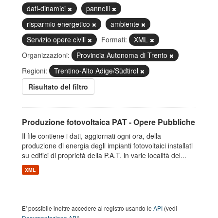
dati-dinamici
pannelli
risparmio energetico
ambiente
Servizio opere civili
Formati:
XML
Organizzazioni:
Provincia Autonoma di Trento
Regioni:
Trentino-Alto Adige/Südtirol
Risultato del filtro
Produzione fotovoltaica PAT - Opere Pubbliche
Il file contiene i dati, aggiornati ogni ora, della
produzione di energia degli impianti fotovoltaici installati
su edifici di proprietà della P.A.T. in varie località del...
XML
E' possibile inoltre accedere al registro usando le
API
(vedi
Documentazione API
).