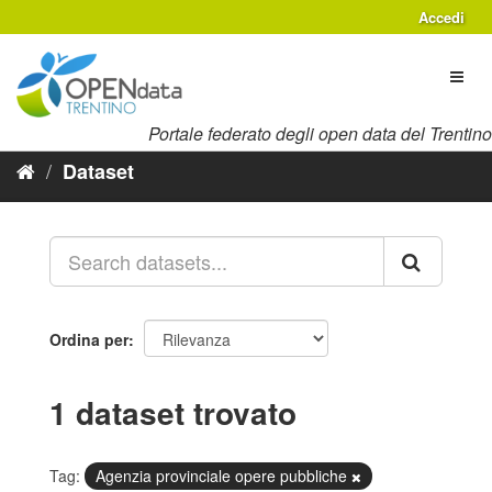
Salta
Accedi
al
contenuto
Toggl
naviga
Portale federato degli open data del Trentino
Dataset
Ordina per
1 dataset trovato
Tag:
Agenzia provinciale opere pubbliche