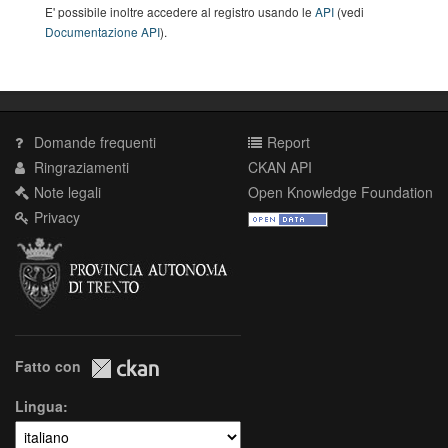
E' possibile inoltre accedere al registro usando le
API
(vedi
Documentazione API
).
Domande frequenti
Report
Ringraziamenti
CKAN API
Note legali
Open Knowledge Foundation
Privacy
Fatto con
Lingua