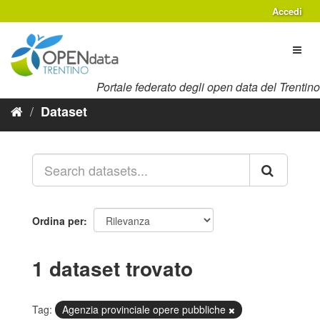
Salta
Accedi
al
contenuto
Toggl
naviga
Portale federato degli open data del Trentino
Dataset
Ordina per
1 dataset trovato
Tag:
Agenzia provinciale opere pubbliche