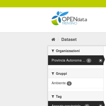
Salta
al
contenuto
Dataset
Organizzazioni
Provincia Autonoma ...
1
Gruppi
Ambiente
1
Tag
Agenzia provinciale...