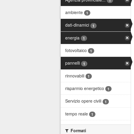
1
ambiente
1
dati-dinamici
1
energia
1
fotovoltaico
1
pannelli
1
rinnovabili
1
risparmio energetico
1
Servizio opere civili
1
tempo reale
1
Formati