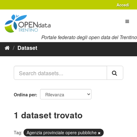
Salta
Accedi
al
contenuto
Toggl
naviga
Portale federato degli open data del Trentino
Dataset
Ordina per
1 dataset trovato
Tag:
Agenzia provinciale opere pubbliche