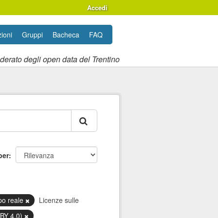
Accedi
ioni
Gruppi
Bacheca
FAQ
ederato degli open data del Trentino
per
po reale
Licenze sulle
 BY 4.0)