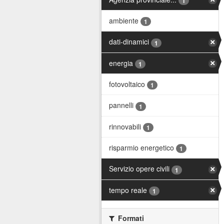
1
ambiente
1
dati-dinamici
1
energia
1
fotovoltaico
1
pannelli
1
rinnovabili
1
risparmio energetico
1
Servizio opere civili
1
tempo reale
1
Formati