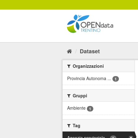
Salta
al
contenuto
Dataset
Organizzazioni
Provincia Autonoma ...
1
Gruppi
Ambiente
1
Tag
Agenzia provinciale...