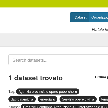
Dataset
Organizzaz
Portale f
1 dataset trovato
Ordina 
Tag:
Agenzia provinciale opere pubbliche
dati-dinamici
energia
Servizio opere civili
tem
risorse:
Creative Commons Attribuzione 4.0 Internazionale (CC