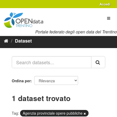
Salta
Accedi
al
contenuto
Toggl
naviga
Portale federato degli open data del Trentino
Dataset
Ordina per
1 dataset trovato
Tag:
Agenzia provinciale opere pubbliche