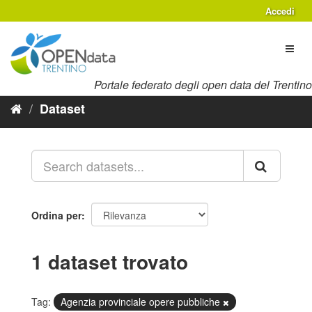
Salta
Accedi
al
contenuto
Toggl
naviga
Portale federato degli open data del Trentino
Dataset
Ordina per
1 dataset trovato
Tag:
Agenzia provinciale opere pubbliche