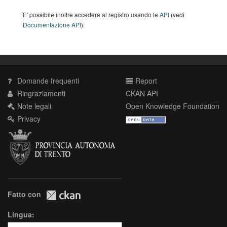
E' possibile inoltre accedere al registro usando le
API
(vedi
Documentazione API
).
Domande frequenti
Report
Ringraziamenti
CKAN API
Note legali
Open Knowledge Foundation
Privacy
Fatto con
Lingua