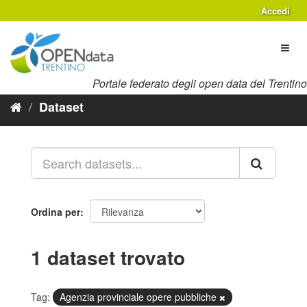
Salta
Accedi
al
contenuto
Toggl
naviga
Portale federato degli open data del Trentino
Dataset
Ordina per
1 dataset trovato
Tag:
Agenzia provinciale opere pubbliche