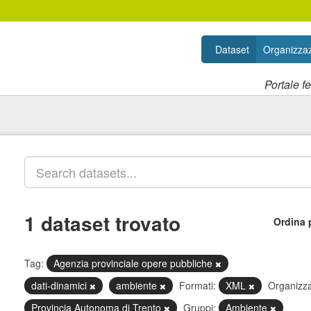
Dataset
Organizzaz
Portale f
1 dataset trovato
Ordina 
Tag:
Agenzia provinciale opere pubbliche
dati-dinamici
ambiente
Formati:
XML
Organizza
Provincia Autonoma di Trento
Gruppi:
Ambiente