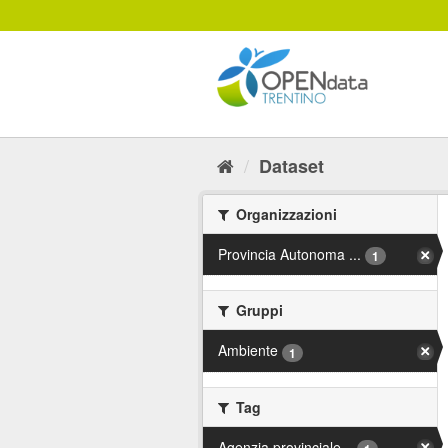
Salta
al
contenuto
Dataset
Organizzazioni
Provincia Autonoma ...
1
Gruppi
Ambiente
1
Tag
Agenzia provinciale...