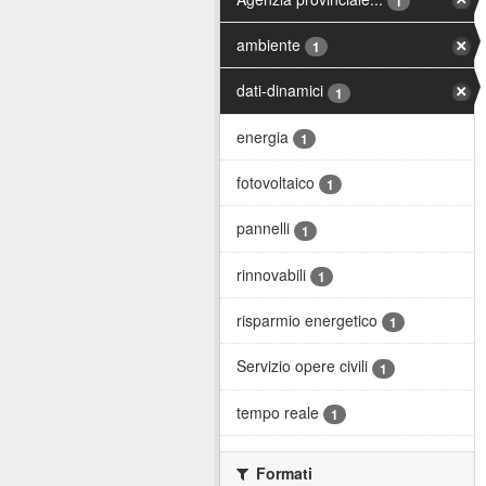
1
ambiente
1
dati-dinamici
1
energia
1
fotovoltaico
1
pannelli
1
rinnovabili
1
risparmio energetico
1
Servizio opere civili
1
tempo reale
1
Formati