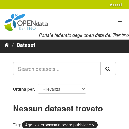
Salta
Accedi
al
contenuto
Toggl
naviga
Portale federato degli open data del Trentino
Dataset
Ordina per
Nessun dataset trovato
Tag:
Agenzia provinciale opere pubbliche