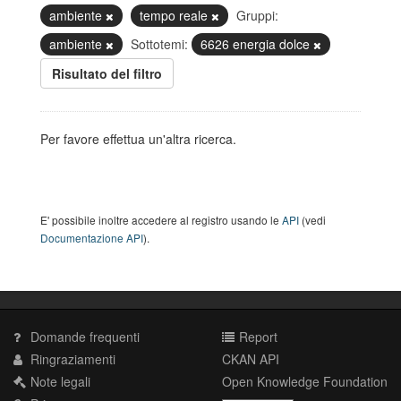
ambiente
tempo reale
Gruppi:
ambiente
Sottotemi:
6626 energia dolce
Risultato del filtro
Per favore effettua un'altra ricerca.
E' possibile inoltre accedere al registro usando le
API
(vedi
Documentazione API
).
Domande frequenti
Report
Ringraziamenti
CKAN API
Note legali
Open Knowledge Foundation