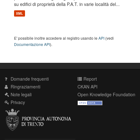
su edifici di proprietà della P.A.T. in varie località del...
XML
E' possibile inoltre accedere al registro usando le
API
(vedi
Documentazione API
).
Domande frequenti
Report
Ringraziamenti
CKAN API
Note legali
Open Knowledge Foundation
Privacy