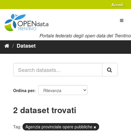
Salta
Accedi
al
contenuto
Toggl
naviga
Portale federato degli open data del Trentino
Dataset
Ordina per
2 dataset trovati
Tag:
Agenzia provinciale opere pubbliche