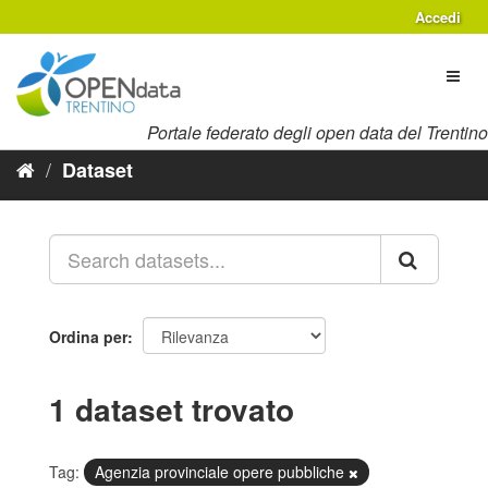
Salta
Accedi
al
contenuto
Toggl
naviga
Portale federato degli open data del Trentino
Dataset
Ordina per
1 dataset trovato
Tag:
Agenzia provinciale opere pubbliche