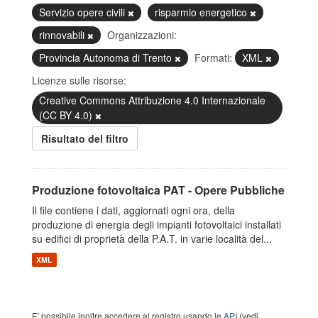
Servizio opere civili
risparmio energetico
rinnovabili
Organizzazioni:
Provincia Autonoma di Trento
Formati:
XML
Licenze sulle risorse:
Creative Commons Attribuzione 4.0 Internazionale
(CC BY 4.0)
Risultato del filtro
Produzione fotovoltaica PAT - Opere Pubbliche
Il file contiene i dati, aggiornati ogni ora, della
produzione di energia degli impianti fotovoltaici installati
su edifici di proprietà della P.A.T. in varie località del...
XML
E' possibile inoltre accedere al registro usando le
API
(vedi