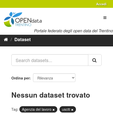
Salta
Accedi
al
contenuto
Toggl
naviga
Portale federato degli open data del Trentino
Dataset
Ordina per
Nessun dataset trovato
Tag:
Agenzia del lavoro
usciti