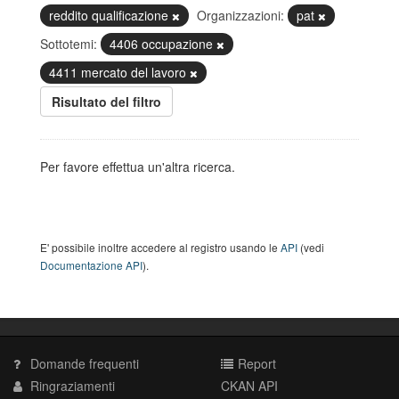
reddito qualificazione
Organizzazioni:
pat
Sottotemi:
4406 occupazione
4411 mercato del lavoro
Risultato del filtro
Per favore effettua un'altra ricerca.
E' possibile inoltre accedere al registro usando le
API
(vedi
Documentazione API
).
Domande frequenti
Report
Ringraziamenti
CKAN API