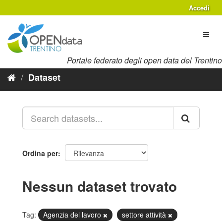
Salta
Accedi
al
contenuto
Toggl
naviga
Portale federato degli open data del Trentino
Dataset
Ordina per
Nessun dataset trovato
Tag:
Agenzia del lavoro
settore attività