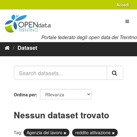
Salta
Accedi
al
contenuto
Toggl
naviga
Portale federato degli open data del Trentino
Dataset
Ordina per
Nessun dataset trovato
Tag:
Agenzia del lavoro
reddito attivazione