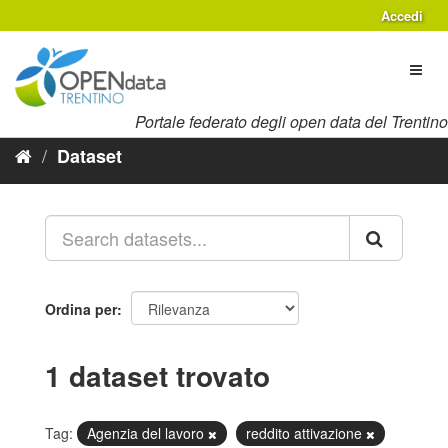
Salta
Accedi
al
contenuto
Toggl
naviga
Portale federato degli open data del Trentino
Dataset
Ordina per
1 dataset trovato
Tag:
Agenzia del lavoro
reddito attivazione