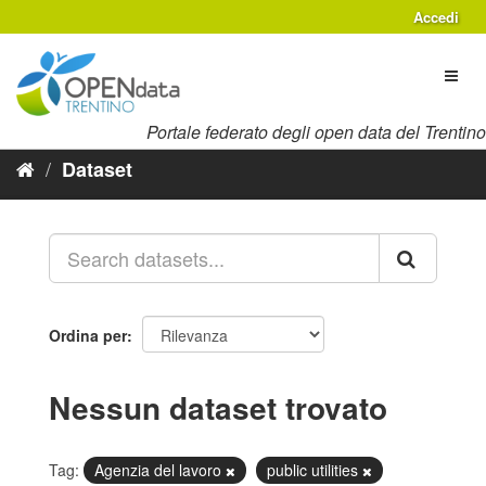
Salta
Accedi
al
contenuto
Toggl
naviga
Portale federato degli open data del Trentino
Dataset
Ordina per
Nessun dataset trovato
Tag:
Agenzia del lavoro
public utilities