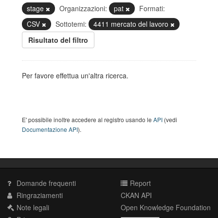
stage
Organizzazioni:
pat
Formati:
CSV
Sottotemi:
4411 mercato del lavoro
Risultato del filtro
Per favore effettua un'altra ricerca.
E' possibile inoltre accedere al registro usando le
API
(vedi
Documentazione API
).
Domande frequenti
Report
Ringraziamenti
CKAN API
Note legali
Open Knowledge Foundation