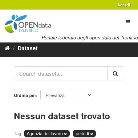
Salta
Accedi
al
contenuto
Toggl
naviga
Portale federato degli open data del Trentino
Dataset
Ordina per
Nessun dataset trovato
Tag:
Agenzia del lavoro
periodi