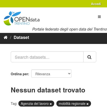
Salta
Accedi
al
contenuto
Toggl
naviga
Portale federato degli open data del Trentino
Dataset
Ordina per
Nessun dataset trovato
Tag:
Agenzia del lavoro
mobilità regionale