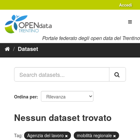
Salta
Accedi
al
contenuto
Toggl
naviga
Portale federato degli open data del Trentino
Dataset
Ordina per
Nessun dataset trovato
Tag:
Agenzia del lavoro
mobilità regionale