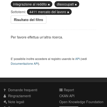
integrazione al reddito
disoccupati
Sottotemi:
4411 mercato del lavoro
Risultato del filtro
Per favore effettua un'altra ricerca.
E' possibile inoltre accedere al registro usando le
API
(vedi
Documentazione API
).
Domande frequenti
Report
Ringraziamenti
CKAN API
Note legali
Open Knowledge Foundation