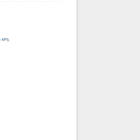
 API
).