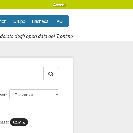
Accedi
ioni
Gruppi
Bacheca
FAQ
ederato degli open data del Trentino
per
mati:
CSV