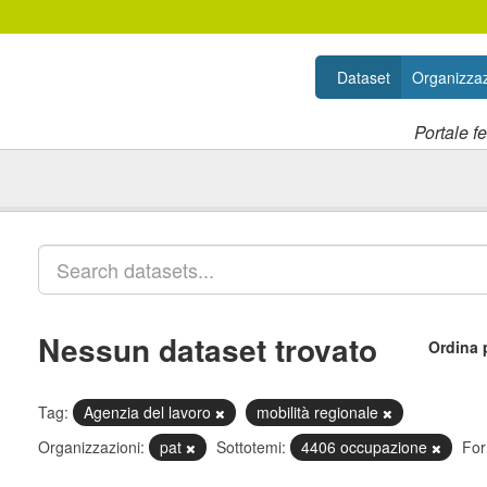
Dataset
Organizzaz
Portale f
Nessun dataset trovato
Ordina 
Tag:
Agenzia del lavoro
mobilità regionale
Organizzazioni:
pat
Sottotemi:
4406 occupazione
For