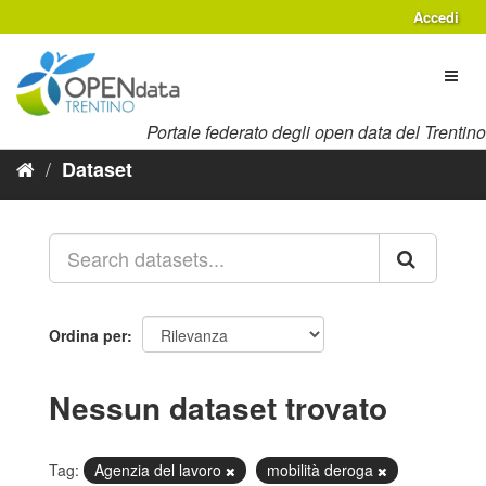
Salta
Accedi
al
contenuto
Toggl
naviga
Portale federato degli open data del Trentino
Dataset
Ordina per
Nessun dataset trovato
Tag:
Agenzia del lavoro
mobilità deroga