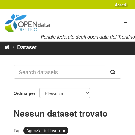
Salta
Accedi
al
contenuto
Toggl
naviga
Portale federato degli open data del Trentino
Dataset
Ordina per
Nessun dataset trovato
Tag:
Agenzia del lavoro