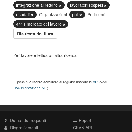
integrazione al reddito
lavoratori sospesi
esodati
Organizzazioni:
pat
Sottotemi:
4411 mercato del lavoro
Risultato del filtro
Per favore effettua un'altra ricerca.
E' possibile inoltre accedere al registro usando le
API
(vedi
Documentazione API
).
Domande frequenti
Report
Ringraziamenti
CKAN API