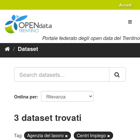
Salta
Accedi
al
contenuto
Toggl
naviga
Portale federato degli open data del Trentino
Dataset
Ordina per
3 dataset trovati
Tag:
Agenzia del lavoro
Centri Impiego