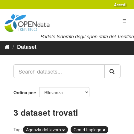
Salta
Accedi
al
contenuto
Toggl
naviga
Portale federato degli open data del Trentino
Dataset
Ordina per
3 dataset trovati
Tag:
Agenzia del lavoro
Centri Impiego