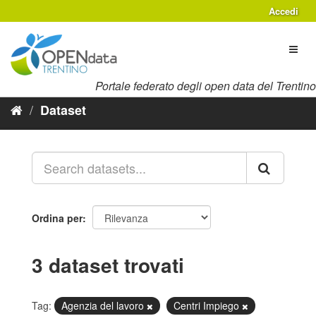
Salta
Accedi
al
contenuto
Toggl
naviga
Portale federato degli open data del Trentino
Dataset
Ordina per
3 dataset trovati
Tag:
Agenzia del lavoro
Centri Impiego