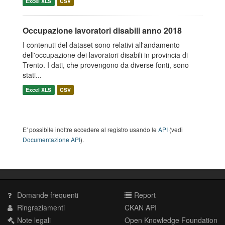
Excel XLS
CSV
Occupazione lavoratori disabili anno 2018
I contenuti del dataset sono relativi all'andamento
dell'occupazione dei lavoratori disabili in provincia di
Trento. I dati, che provengono da diverse fonti, sono
stati...
Excel XLS
CSV
E' possibile inoltre accedere al registro usando le
API
(vedi
Documentazione API
).
Domande frequenti
Report
Ringraziamenti
CKAN API
Note legali
Open Knowledge Foundation