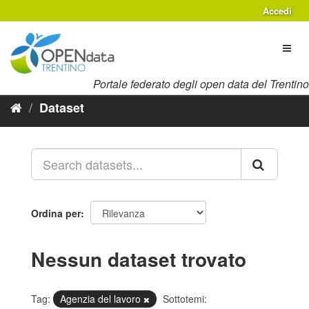
Salta
Accedi
al
contenuto
Toggl
naviga
Portale federato degli open data del Trentino
Dataset
Ordina per
Nessun dataset trovato
Tag:
Agenzia del lavoro
Sottotemi: