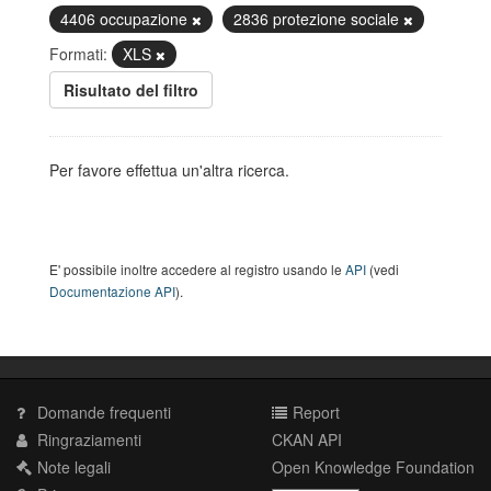
4406 occupazione
2836 protezione sociale
Formati:
XLS
Risultato del filtro
Per favore effettua un'altra ricerca.
E' possibile inoltre accedere al registro usando le
API
(vedi
Documentazione API
).
Domande frequenti
Report
Ringraziamenti
CKAN API
Note legali
Open Knowledge Foundation