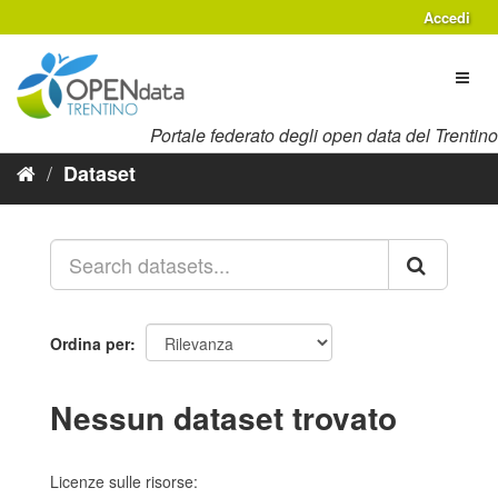
Salta
Accedi
al
contenuto
Toggl
naviga
Portale federato degli open data del Trentino
Dataset
Ordina per
Nessun dataset trovato
Licenze sulle risorse: