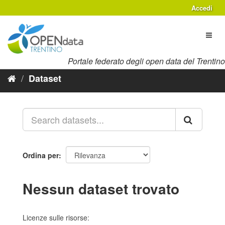
Salta
Accedi
al
contenuto
Toggl
naviga
Portale federato degli open data del Trentino
Dataset
Ordina per
Nessun dataset trovato
Licenze sulle risorse: