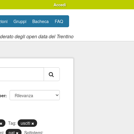
Accedi
ioni
Gruppi
Bacheca
FAQ
ederato degli open data del Trentino
per
Tag:
usciti
ni:
pat
Sottotemi: