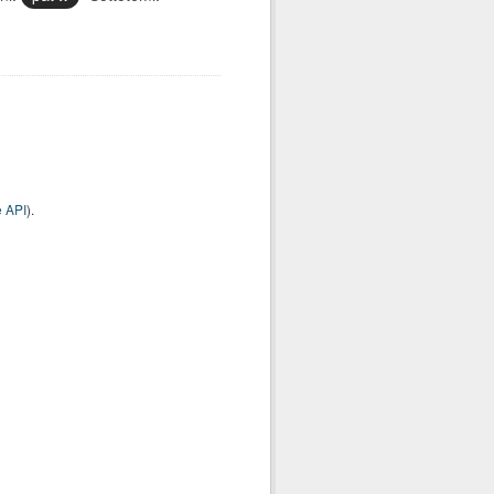
 API
).