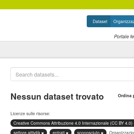
Dataset
Organizzaz
Portale f
Nessun dataset trovato
Ordina 
Licenze sulle risorse:
Creative Commons Attribuzione 4.0 Internazionale (CC BY 4.0)
settore attività
entrati
sconosciuto
Organizzazio